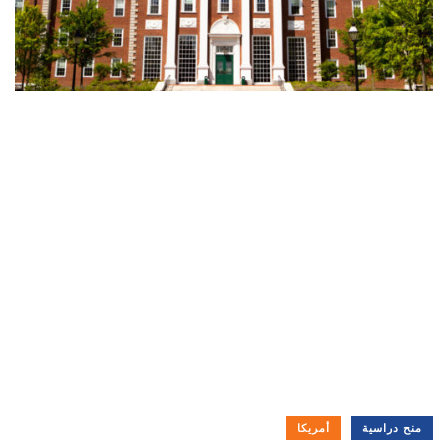
منح دراسية
أمريكا