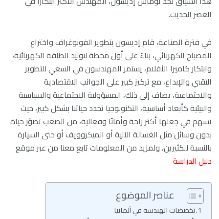
هذا السياق نجد توماس إديسون، المهندس الأكثر ابتكارًا في
العصر الحديث.
في فترة الصناعة، قام إديسون بتطوير الفونوغراف واختراع
المصباح الكهربائي، بناءً على أول محطة لتوليد الطاقة الكهربائية،
وابتكار كاميرا الأفلام، يستمر المهندسون في السعي للتطوير
التقني والإبداع، مع تركيز كبير على الجوانب الاقتصادية
والاجتماعية، يضاف إلى ذلك، المسؤولية الاجتماعية والسياسية
والبيئية كأبعاد أساسية، التكنولوجيا تحدد حياتنا بشكل كبير، حيث
تسهم في جعلها أكثر راحة وأمانًا وفعالية، من الصعب تصوّر حياة
بدون وسائل مثل الغسالة الآلية أو الميكروويف أو حتى السيارة
بالنسبة للكثيرين، ولمزيد من المعلومات تابع معنا من عبر موقع
دليل الدراسة
عناصر الموضوع
تخصصات الهندسة في ألمانيا