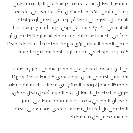
لا يقتصر استغلال وقت المنحة الدراسية على الدراسة فقط، بل
يجب أن يشمل التخطيط للمستقبل أيضًا، لذا؛ فكر في الخطوة
التالية هل ستعود إلى بلدك؟ أم ترغب في العمل أو مواصلة
الدراسة في الخارج؟ وابحث عن فرص تدريب أو منح دراسات عليا
وابدأ في بناء سيرتك الذاتية، وقد يمنحك استشارة الأكاديميين أو
خريجي المنحة السابقين رؤى مهمة، فكلما بدأت بالتخطيط مبكرًا
كلما زادت فرصك في اتخاذ قرارات ناجحة بعد انتهاء المنحة.
في النهاية، يعد الحصول على منحة دراسية في الخارج فرصة لا
تقدر بثمن، لكنه في نفس الوقت تحدي كبير يتطلب وعيًا وجهدًا
وتخطيطًا مستمرًا، وتعتبر النصائح التي قدمناها لك بمثابة خريطة
طريق تساعدك على استغلال هذه التجربة بأفضل شكل ممكن،
وتذكر أن النجاح في هذه الرحلة لا يعتمد فقط على التميز
الأكاديمي، بل أيضًا على نضجك الشخصي وقدرتك على التكيف
والاستفادة من كل ما يحيط بك.