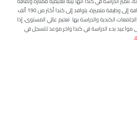
، تتميز الدراسة في كندا انها بيئه تعليمية ممتازة وثقافة
رائعة، حيث تمنح الطلاب فرصة دراسية وبحثية كبيرة، بالاضافة إلى وظيفة متميزة، يتوافد إلى كندا أكثر من 190 ألف
10 جنسيه مختلفة، توفر الجامعات الكندية والدراسة بها تعليم عالي المستوى، إذا
ى م
واعيد بدء الدراسة في كندا واخر موعد للتسجل في
ة
.