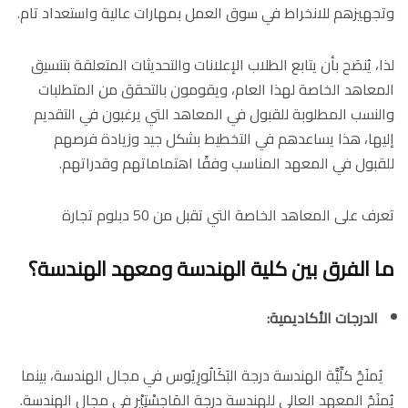
وتجهيزهم للانخراط في سوق العمل بمهارات عالية واستعداد تام.
لذا، يُنصَح بأن يتابع الطلاب الإعلانات والتحديثات المتعلقة بتنسيق
المعاهد الخاصة لهذا العام، ويقومون بالتحقق من المتطلبات
والنسب المطلوبة للقبول في المعاهد التي يرغبون في التقديم
إليها، هذا يساعدهم في التخطيط بشكل جيد وزيادة فرصهم
للقبول في المعهد المناسب وفقًا اهتماماتهم وقدراتهم.
تعرف على
المعاهد الخاصة التي تقبل من 50 دبلوم تجارة
ما الفرق بين كلية الهندسة ومعهد الهندسة؟
الدرجات الأكاديمية:
يُمنَحُ كلِّيَّة الهندسة درجة البَكَالُورِيُوس في مجال الهندسة، بينما
يُمنَحُ المعهد العالي للهندسة درجة المَاجِسْتِيْر في مجال الهندسة.